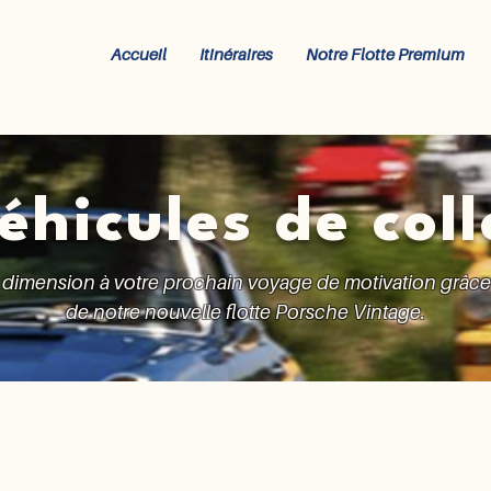
Accueil
Itinéraires
Notre Flotte Premium
éhicules de coll
imension à votre prochain voyage de motivation grâce 
de notre nouvelle flotte Porsche Vintage.