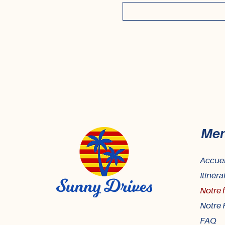
Me
Accuei
Itinéra
Notre 
Notre 
FAQ