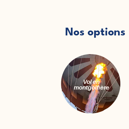
Nos options
Vol en
montgolfière