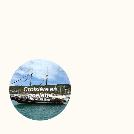
Croisière en
goelette