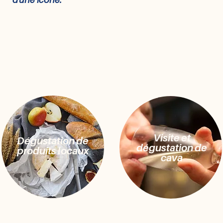
Visite et
Dégustation de
dégustation de
produits locaux
cava