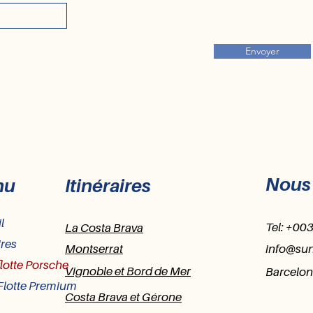
Envoyer
Nous 
nu
Itinéraires
l
Tel: +00
La Costa Brava
ires
Montserrat
info@su
flotte Porsche
Vignoble et Bord de Mer
Barcelon
Flotte Premium
Costa Brava et Gérone