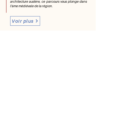
architecture austère, ce parcours vous plonge dans
l’âme médiévale de la région.
Voir plus
Vous avez des questions ?
Visiter notre FAQ
Page FAQ