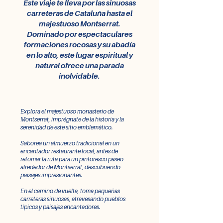
Este viaje te lleva por las sinuosas
carreteras de Cataluña hasta el
majestuoso Montserrat.
Dominado por espectaculares
formaciones rocosas y su abadía
en lo alto, este lugar espiritual y
natural ofrece una parada
inolvidable.
Explora el majestuoso monasterio de
Montserrat, imprégnate de la historia y la
serenidad de este sitio emblemático.
Saborea un almuerzo tradicional en un
encantador restaurante local, antes de
retomar la ruta para un pintoresco paseo
alrededor de Montserrat, descubriendo
paisajes impresionantes.
En el camino de vuelta, toma pequeñas
carreteras sinuosas, atravesando pueblos
típicos y paisajes encantadores.