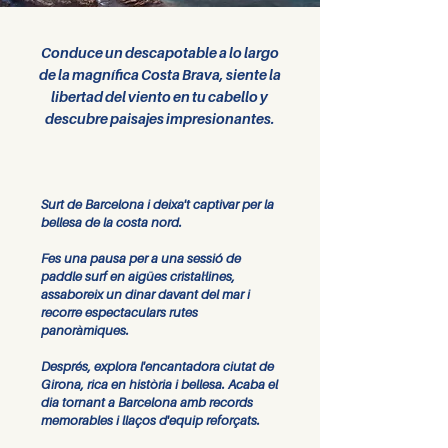
Conduce un descapotable a lo largo
de la magnífica Costa Brava, siente la
libertad del viento en tu cabello y
descubre paisajes impresionantes.
Surt de Barcelona i deixa't captivar per la
bellesa de la costa nord.
Fes una pausa per a una sessió de
paddle surf en aigües cristal·lines,
assaboreix un dinar davant del mar i
recorre espectaculars rutes
panoràmiques.
Després, explora l'encantadora ciutat de
Girona, rica en història i bellesa. Acaba el
dia tornant a Barcelona amb records
memorables i llaços d'equip reforçats.