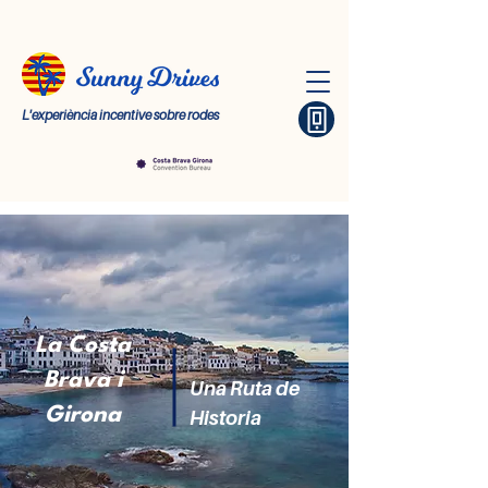
L'experiència incentive sobre rodes
La Costa
Brava i
Una Ruta de
Girona
Historia